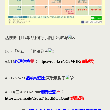
熱騰騰【114年5月份行事曆】出爐囉
以下「免費」活動請參考
|
●5/14
心理健檢
：
https://reurl.cc/eGbMQK
(請點選)
●5/17、5/23
城男桌遊社
(來玩就對了
●5/21(三)18:30-21:00
健康檢查
：
https://forms.gle/gzqug4fc3dMCuQug8
(請點選)