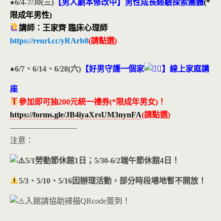
●6/4-7/30(三)
【男人劇本修改中】
男性成長經驗探索團體
(*
限成年男性)
講師：王家齊 臨床心理師
https://reurl.cc/yRArb8
(請點選)
●6
/7、6/14、6/28(六)
【好男守護一個家
】線上家庭講
座
參加即可抽200元統一禮券(*限成年男女)！
https://forms.gle/JB4iyaXrsUM3nynFA
(請點選)
–————————
注意：
5/1勞動節休館1日；5
/30-6/2端午節休館4日！
5/3、5/10、5/16因辦理活動，部分時段場地暫不開放！
入館請協助掃描QRcode簽到！