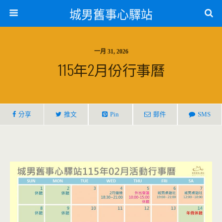
城男舊事心驛站
一月 31, 2026
115年2月份行事曆
分享
推文
Pin
郵件
SMS