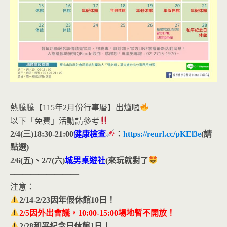
熱騰騰【115年2月份行事曆】出爐囉
以下「免費」活動請參考
2/4(三)18:30-21:00
健康檢查
：
https://reurl.cc/pKEl3e
(請
點選)
2/6(五)、2/7(六)
城男桌遊社
(來玩就對了
–————————
注意：
2/14-2/23因年假休館10日！
2/5因外出會議，10:00-15:00場地暫不開放！
2/28和平紀念日休館1日！