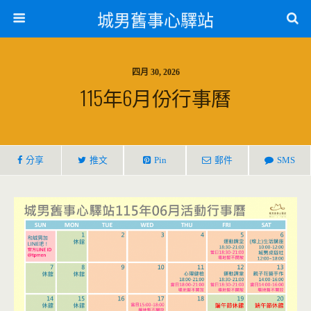
城男舊事心驛站
四月 30, 2026
115年6月份行事曆
分享
推文
Pin
郵件
SMS