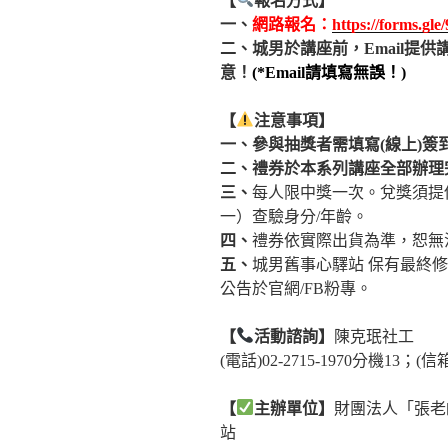
【
報名方式】
一、
網路報名：
https://forms.g
二、城男於講座前，Email提供
意！
(*Email請填寫無誤！)
【
注意事項】
一、參與抽獎者需填寫(線上)簽
二、禮券於本系列講座全部辦理
三、
每人限中獎一次。兌獎須提供
一）查驗身分/年齡。
四、
禮券依實際出貨為準，恕無
五、
城男舊事心驛站 保有最終
公告於官網/FB粉專。
【
活動諮詢】
陳克珉社工
(電話)02-2715-1970分機13；(信箱)t
【
主辦單位】
財團法人「張老
站