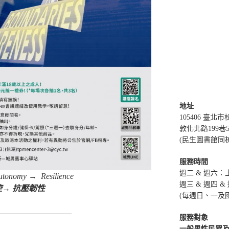
地址
105406 臺北
敦化北路199巷
(民生圖書館同
服務時間
週二 & 週六：上午
utonomy → Resilience
週三 & 週四 & 
控→ 抗壓韌性
(每週日、一及
—————————
服務對象
一般男性民眾