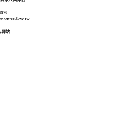
1970
enter@cyc.tw
心驛站