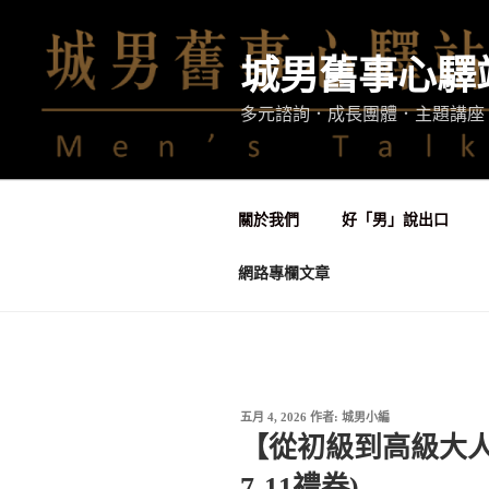
跳
至
城男舊事心驛
主
要
多元諮詢．成長團體．主題講座
內
容
關於我們
好「男」說出口
網路專欄文章
發
五月 4, 2026
作者:
城男小編
佈
【從初級到高級大人
於
7-11禮券)