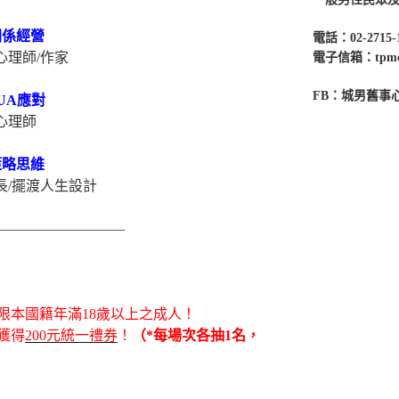
關係經營
電話：02-2715-
心理師/作家
電子信箱：tpmenc
FB：城男舊事
UA應對
心理師
策略思維
長/擺渡人生設計
—————————
限本國籍年滿18歲以上之成人！
獲得
200元統一禮券
！
（*每場次各抽1名，