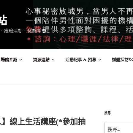
站
．體驗活動．休憩空間
場館介紹
資源連結
活動紀事 & 招募
媒體採訪&
搜尋
】線上生活講座(*參加抽
搜
尋: