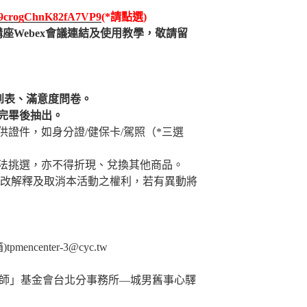
le/9crogChnK82fA7VP9
(*請點選)
講座Webex會議連結及使用教學，敬請留
到表、滿意度問卷。
完畢後抽出。
證件，如身分證/健保卡/駕照（*三選
法挑選，亦不得折現、兌換其他商品。
修改解釋及取消本活動之權利，若有異動將
pmencenter-3@cyc.tw
師」基金會台北分事務所—城男舊事心驛