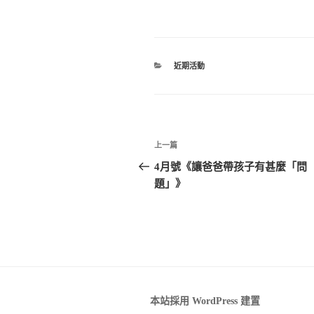
分
近期活動
類
文
上一篇
上
章
一
4月號《讓爸爸帶孩子有甚麼「問
篇
題」》
導
文
覽
章
本站採用 WordPress 建置