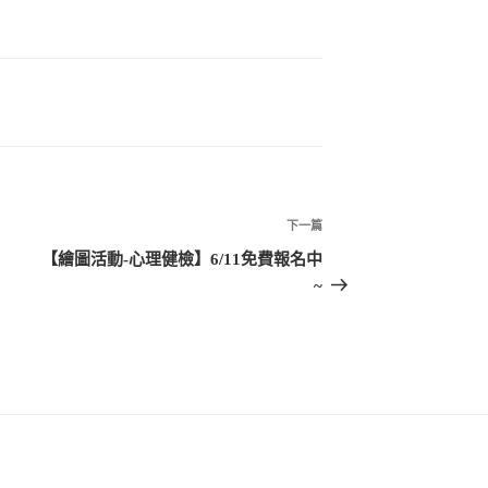
下一篇
下
一
【繪圖活動-心理健檢】6/11免費報名中
篇
~
文
章