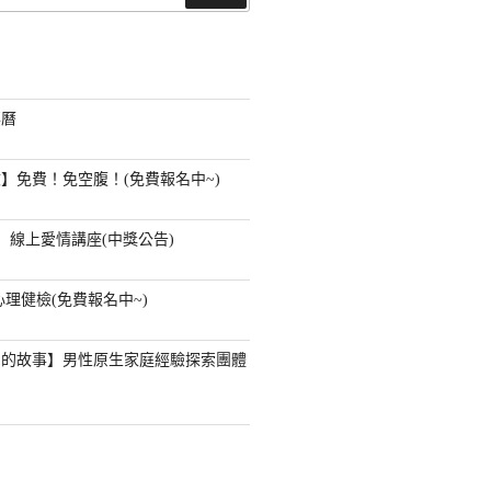
尋
事曆
】免費！免空腹！(免費報名中~)
】線上愛情講座(中獎公告)
心理健檢(免費報名中~)
」的故事】男性原生家庭經驗探索團體
？