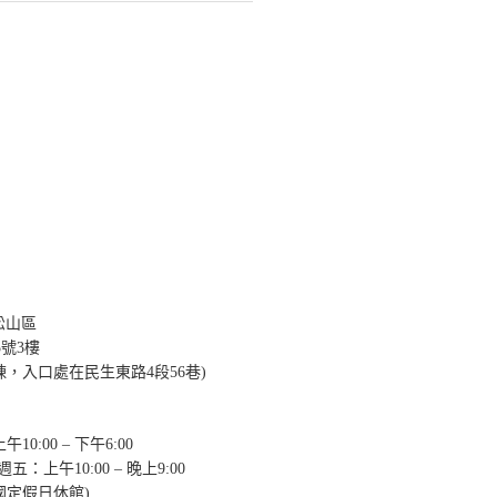
？
市松山區
5號3樓
棟，入口處在民生東路4段56巷)
10:00 – 下午6:00
週五：上午10:00 – 晚上9:00
國定假日休館)