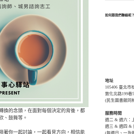
如何跟我們聯絡呢
地址
105406 臺北
敦化北路199巷
(民生圖書館同
轉換的念頭，在面對每個決定的背後，都
服務時間
欣、鼓舞等。
週二 & 週六：上午
週三 & 週四 & 
陪著你一起討論，一起看見方向，相信能
(每週日、一及