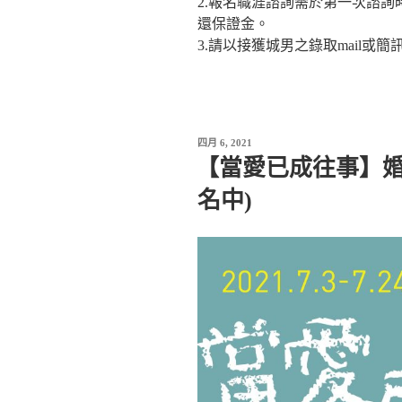
2.報名職涯諮詢需於第一次諮詢
還保證金。
3.請以接獲城男之錄取mail或
發
四月 6, 2021
佈
【當愛已成往事】婚
於
名中)