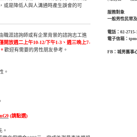
，或是降低人與人溝通時產生誤會的可
服務對象
一般男性民眾
電話：02-2715-
由職涯諮詢師或有企業背景的諮詢志工進
電子信箱：tpmenc
僅開放週二上午10-12/下午1-3、週三晚上7-
2。
歡迎有需要的男性朋友參考。
FB：城男舊事
。
性。
。
DanG9
(請點選)
先。