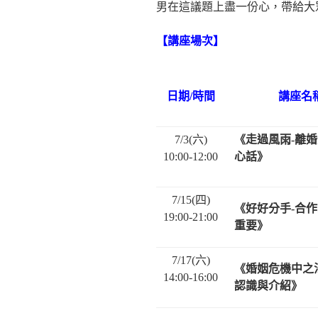
男在這議題上盡一份心，帶給大
【講座場次】
日期/時間
講座名
7/3(六)
《走過風雨-離
10:00-12:00
心話》
7/15(四)
《好好分手-合
19:00-21:00
重要》
7/17(六)
《婚姻危機中之
14:00-16:00
認識與介紹》