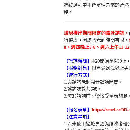
紓緩過程中不確定性帶來的茫然
能。
城男推出期間限定的職涯諮詢，
行協談。因諮詢老師時間有限，
8、週四晚上7-8、週六上午11-1
【諮詢時間】
4/20開始至6/30止
【服務對象】
限年滿20歲以上男
【進行方式】
1.與諮詢老師媒合談話時間。
2.諮詢次數共6次。
3.需於諮詢前、後接受量表施測
【報名表單】
https://reurl.cc/0
【注意事項】
1.以未使用過城男諮詢服務者優