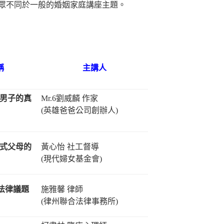
眾不同於一般的婚姻家庭講座主題。
稱
主講人
婚男子的真
Mr.6劉威麟 作家
(英雄爸爸公司創辦人)
作式父母的
黃心怡 社工督導
(現代婦女基金會)
法律議題
施雅馨 律師
(律州聯合法律事務所)