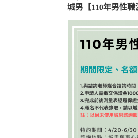
佈
城男【110年男性
於