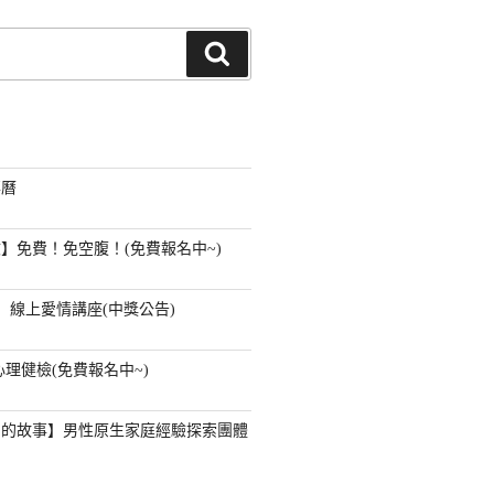
搜
尋
事曆
】免費！免空腹！(免費報名中~)
】線上愛情講座(中獎公告)
心理健檢(免費報名中~)
」的故事】男性原生家庭經驗探索團體