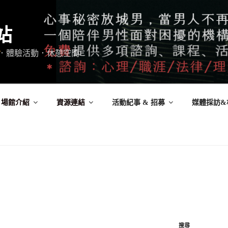
站
．體驗活動．休憩空間
場館介紹
資源連結
活動紀事 & 招募
媒體採訪&
搜尋