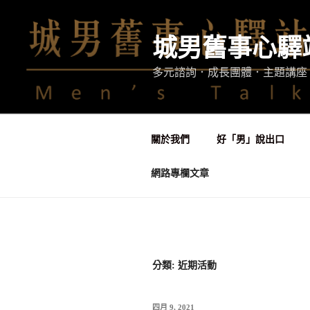
跳
至
城男舊事心驛
主
要
多元諮詢．成長團體．主題講座
內
容
關於我們
好「男」說出口
網路專欄文章
分類: 近期活動
發
四月 9, 2021