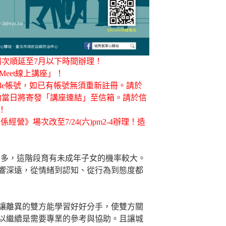
場次順延至7月以下時間辦理！
 Meet線上講座」！
gle帳號，如已有帳號無須重新註冊。請於
活動當日將寄發「講座連結」至信箱。請於信
！
關係經營》場次改至7/24(六)pm2-4辦理！造
年居多，這階段育有未成年子女的機率較大。
響深遠，從情緒到認知、從行為到態度都
讓離異的雙方能學習好好分手，使雙方關
以繼續是需要專業的參考與協助。且讓城