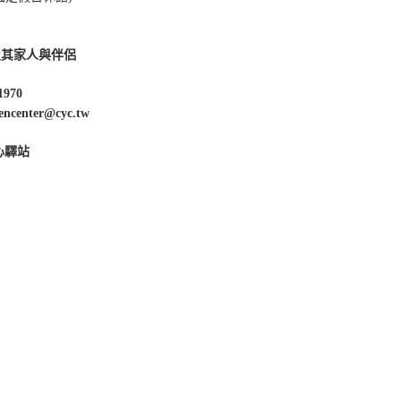
及其家人與伴侶
1970
enter@cyc.tw
心驛站