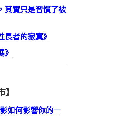
，其實只是習慣了被
性長者的寂寞》
嗎》
市】
影如何影響你的一