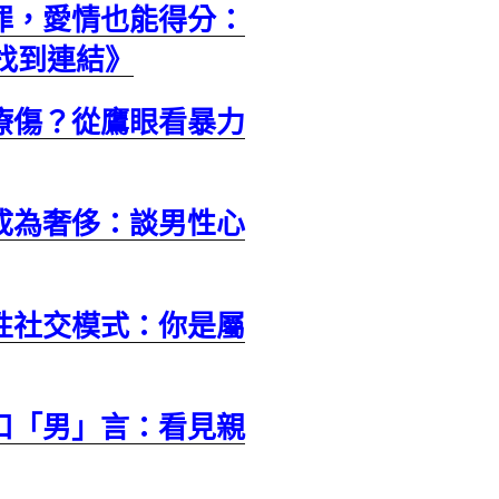
罪，愛情也能得分：
找到連結》
療傷？從鷹眼看暴力
成為奢侈：談男性心
性社交模式：你是屬
口「男」言：看見親