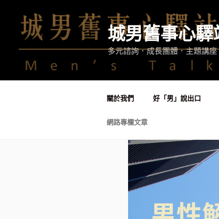
跳
至
城男舊事心驛
主
要
多元諮詢．成長團體．主題講座
內
容
關於我們
好「男」說出口
網路專欄文章