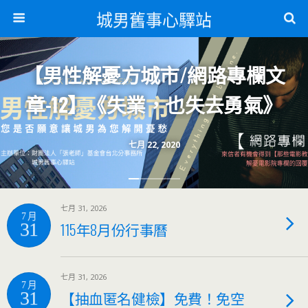
城男舊事心驛站
【男性解憂方城市/網路專欄文
章-12】《失業，也失去勇氣》
七月 22, 2020
七月 31, 2026
7 月
31
115年8月份行事曆
七月 31, 2026
7 月
31
【抽血匿名健檢】免費！免空