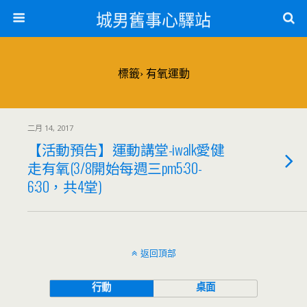
城男舊事心驛站
標籤› 有氧運動
二月 14, 2017
【活動預告】運動講堂-iwalk愛健
走有氧(3/8開始每週三pm5:30-
6:30，共4堂)
返回頂部
行動
桌面