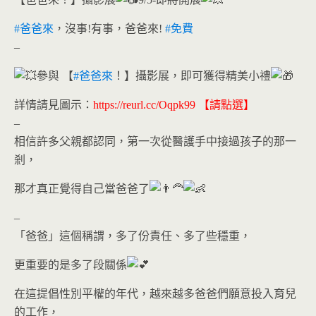
#爸爸來
，沒事!有事，爸爸來!
#免費
–
參與 【
#爸爸來
！】攝影展，即可獲得精美小禮
詳情請見圖示：
https://reurl.cc/Oqpk99
【請點選】
–
相信許多父親都認同，第一次從醫護手中接過孩子的那一
剎，
那才真正覺得自己當爸爸了
–
「爸爸」這個稱謂，多了份責任、多了些穩重，
更重要的是多了段關係
在這提倡性別平權的年代，越來越多爸爸們願意投入育兒
的工作，