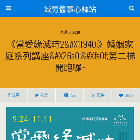
城男舊事心驛站
九月 3, 2020
《當愛緣滅時2&#x1f940;》婚姻家
庭系列講座&#x26a0;&#xfe0f;第二梯
開跑囉~
分享
推文
Pin
郵件
SMS