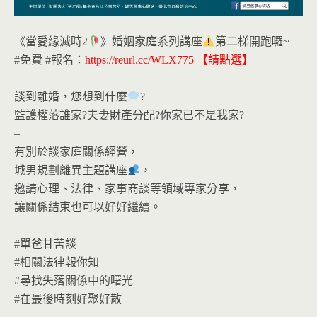
《當愛緣滅時2
》婚姻家庭系列講座
第二梯開跑囉~
#免費
#報名
：
https://reurl.cc/WLX775
【請點選】
談到離婚，您想到什麼
?
監護權落誰家?夫妻財產分配?你家已不是我家?
–
有別於談家庭關係經營，
城男規劃離異主題講座
，
邀請心理、法律、家事商談等領域專家分享，
讓關係結束也可以好好繼續。
#單爸甘苦談
#相關法律報你知
#尋找失落關係中的曙光
#在最後時刻好聚好散