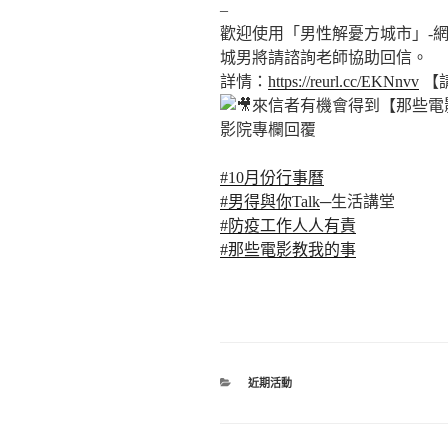
–
歡迎使用「男性解憂方城市」-
城男將請諮詢老師協助回信。
詳情：
https://reurl.cc/EKNnvv
【
來信者有機會得到【那些電影教我的事
影院專欄回覆
#10月份行事曆
#男得與你Talk
─生活講堂
#防疫工作人人有責
#那些電影教我的事
分
近期活動
類