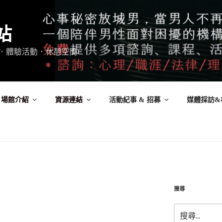
站
．體驗活動．休憩空間
場館介紹
資源連結
活動紀事 & 招募
媒體採訪&
搜尋
搜
尋: