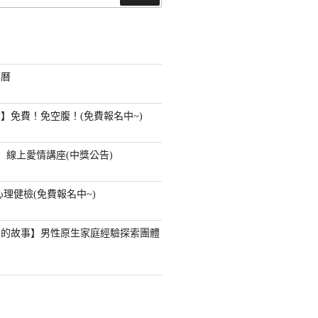
尋
事曆
】免費！免空腹！(免費報名中~)
】線上愛情講座(中獎公告)
心理健檢(免費報名中~)
」的故事】男性原生家庭經驗探索團體
？