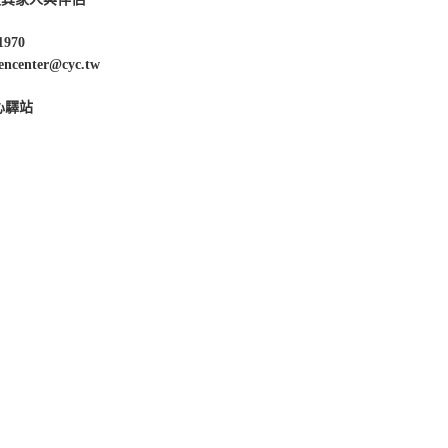
1970
enter@cyc.tw
心驛站