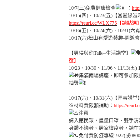
–
10/7(三)免費健康檢查
：
htt
10/15(四)、10/23(五)【當愛緣滅
https://reurl.cc/WLX775
【請點選
10/16(五)、10/24(六)、10/3
10/17(六)松山有愛遊藝趣-園遊會
–
【男得與你Talk─生活講堂】
選】
10/23、10/30、11/06、11/13(五)
集滿兩場講座，即可參加限量
抽獎
–
10/17(六)、10/31(六)【匠事
※材料費限額補助：
https://reurl
注意
請入館民眾，盡量口罩、雙手清
身體不適者、居家檢疫者，請在
免付費防疫專線1922(或0800-0