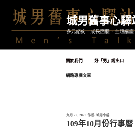
跳
至
城男舊事心驛
主
要
多元諮詢．成長團體．主題講座
內
容
關於我們
好「男」說出口
網路專欄文章
發
九月 29, 2020
作者:
城男小編
佈
109年10月份行事曆
於