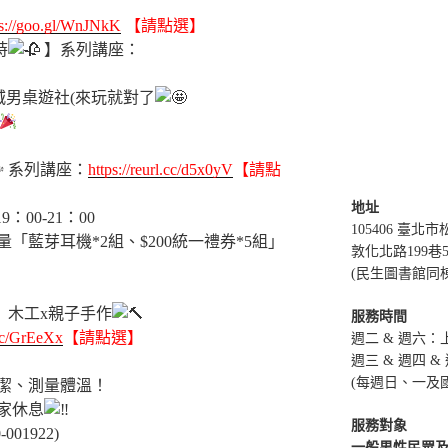
ps://goo.gl/WnJNkK
【請點選】
時
】系列講座：
】
1(六)城男桌遊社(來玩就對了
系列講座：
https://reurl.cc/d5x0yV
【請點
地址
 19：00-21：00
105406 臺北
「藍芽耳機*2組、$200統一禮券*5組」
敦化北路199巷
(民生圖書館同
講堂】木工x親子手作
服務時間
.cc/GrEeXx
【請點選】
週二 & 週六：上午
週三 & 週四 & 
(每週日、一及
潔、測量體溫！
家休息
服務對象
01922)
一般男性民眾