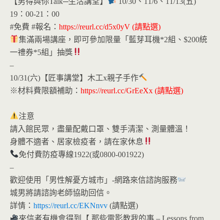
【男得與你Talk─生活講堂】
10/30、11/6、11/13(五)
19：00-21：00
#免費 #報名：
https://reurl.cc/d5x0yV
(請點選)
集滿兩場講座，即可參加限量「藍芽耳機*2組、$200統
一禮券*5組」抽獎
–
10/31(六)【匠事講堂】木工x親子手作
※材料費限額補助：
https://reurl.cc/GrEeXx
(請點選)
注意
請入館民眾，盡量配戴口罩、雙手清潔、測量體溫！
身體不適者、居家檢疫者，請在家休息
免付費防疫專線1922(或0800-001922)
–
歡迎使用「男性解憂方城市」-網路來信諮詢服務
城男將請諮詢老師協助回信。
詳情：
https://reurl.cc/EKNnvv
(請點選)
來信者有機會得到【
那些電影教我的事 – Lessons from