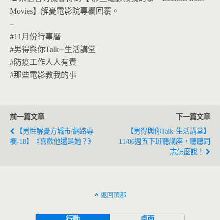
Movies
】解憂電影院專欄回覆。
–
#11月份行事曆
#男得與你Talk
─生活講堂
#防疫工作人人有責
#那些電影教我的事
前一篇文章
下一篇文章
【男性解憂方城市/網路專
【男得與你Talk-生活講堂】
欄-18】《喜歡他還是她？》
11/06週五下班聽講座，聽聽同
志怎麼說！
返回頂部
行動
桌面