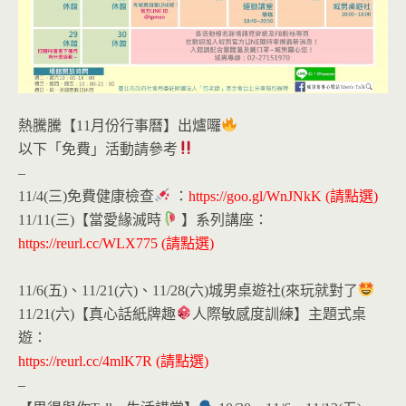
熱騰騰【11月份行事曆】出爐囉
以下「免費」活動請參考
–
11/4(三)免費健康檢查
：
https://goo.gl/WnJNkK
(請點選)
11/11(三)【當愛緣滅時
】系列講座：
https://reurl.cc/WLX775
(請點選)
11/6(五)、11/21(六)、11/28(六)城男桌遊社(來玩就對了
11/21(六)【真心話紙牌趣
人際敏感度訓練】主題式桌
遊：
https://reurl.cc/4mlK7R
(請點選)
–