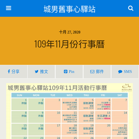
城男舊事心驛站
十月 27, 2020
109年11月份行事曆
分享
推文
Pin
郵件
SMS