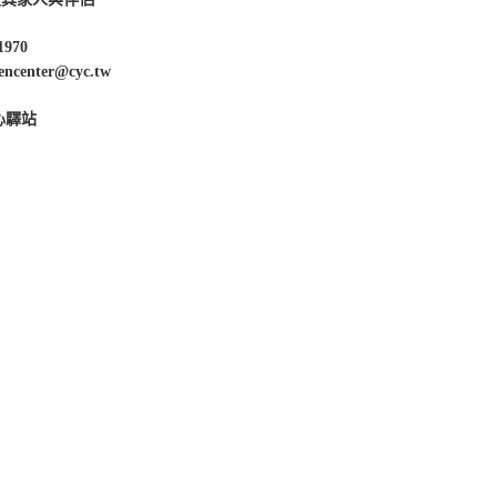
1970
enter@cyc.tw
心驛站