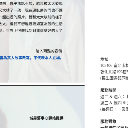
地址
105406 臺北
敦化北路199巷
(民生圖書館同
服務時間
週二 & 週六：上午
週三 & 週四 & 
(每週日、一及
服務對象
一般男性民眾