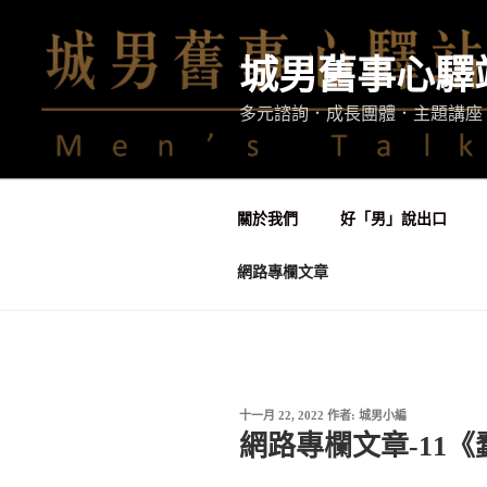
跳
至
城男舊事心驛
主
要
多元諮詢．成長團體．主題講座
內
容
關於我們
好「男」說出口
網路專欄文章
發
十一月 22, 2022
作者:
城男小編
佈
網路專欄文章-11
於