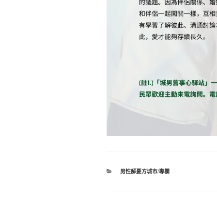
分
男性解憂方城市/專欄
類