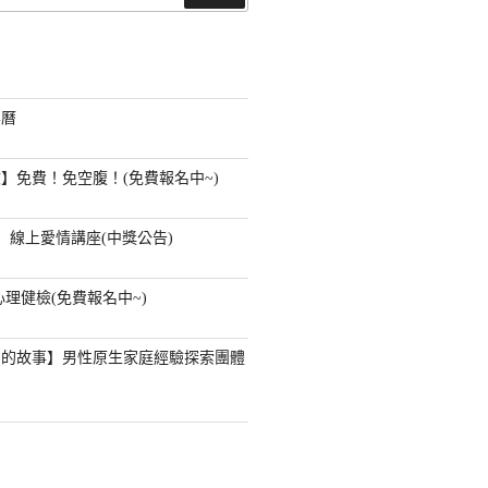
尋
事曆
】免費！免空腹！(免費報名中~)
】線上愛情講座(中獎公告)
心理健檢(免費報名中~)
」的故事】男性原生家庭經驗探索團體
？