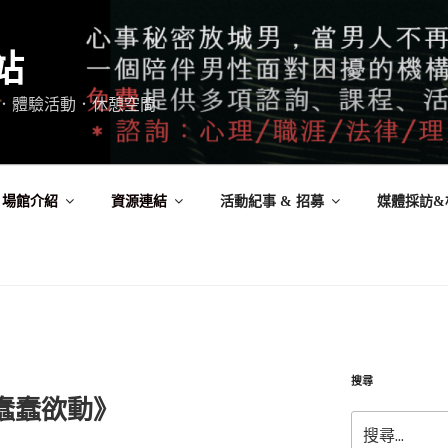
站
．體驗活動．休憩空間
場館介紹
資源連結
活動紀事 & 招募
媒體採訪&
搜尋
《蠢蠢欲動》
搜
尋: