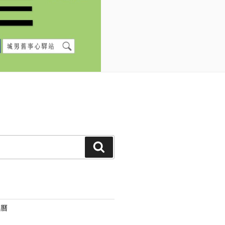
搜
尋
事曆