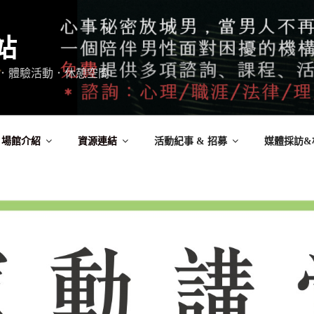
站
．體驗活動．休憩空間
場館介紹
資源連結
活動紀事 & 招募
媒體採訪&