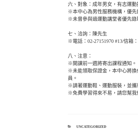
六、對象：成年男女，有志運動
※本中心為男性服務機構，優先
※未曾參與過運動講堂者優先錄
七、洽詢：陳先生
※電話：02-27151970 #13/信箱：tpm
八、注意：
※開課前一週將寄出課程通知。
※未能領取保證金，本中心將換
員。
※請著運動鞋、運動服裝，並攜
※免費學習得來不易，請您幫我
分
UNCATEGORIZED
類