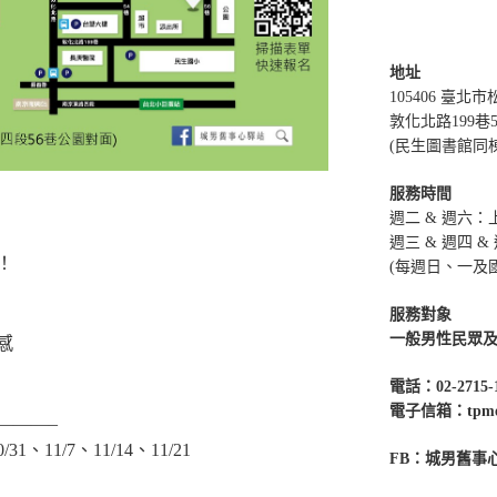
地址
105406 臺北
敦化北路199巷
(民生圖書館同
服務時間
週二 & 週六：上午
週三 & 週四 & 
！
(每週日、一及
服務對象
一般男性民眾
感
電話：02-2715-
電子信箱：tpmenc
———–
1、11/7、11/14、11/21
FB：城男舊事