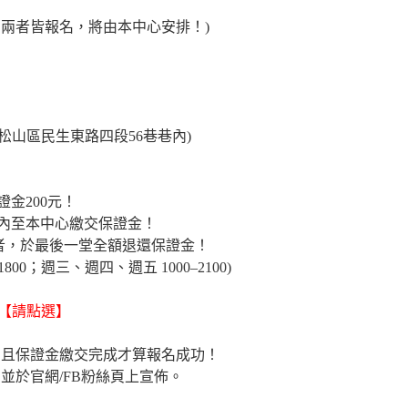
如兩者皆報名，將由本中心安排！)
松山區民生東路四段56巷巷內)
金200元！
內至本中心繳交保證金！
席者，於最後一堂全額退還保證金！
800；週三、週四、週五 1000–2100)
【請點選】
」，且保證金繳交完成才算報名成功！
，並於官網/FB粉絲頁上宣佈。