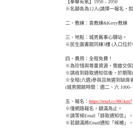
【拳擊有氧】1950 – 2050
※名額各為12人(請擇一報名，
二、教練：袁教練&Kerry教練
三、地點：城男舊事心驛站。
※民生圖書館同棟3樓 (入口位於
四、費用：全程免費！
※為珍惜與尊重資源，需繳交保證
※請收到錄取通知信後，於期限
※全程(六週)參與且無遲到缺
(城男開館時間：週二、六 1000–1
五、報名：
https://reurl.cc/8lGkm7
※僅網路報名，額滿為止。
※請等候Email「錄取通知信
※若額滿將Email通知「候補」