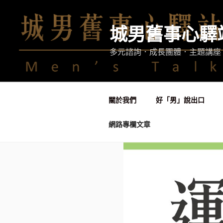
跳
至
城男舊事心驛
主
要
多元諮詢．成長團體．主題講座
內
容
關於我們
好「男」說出口
網路專欄文章