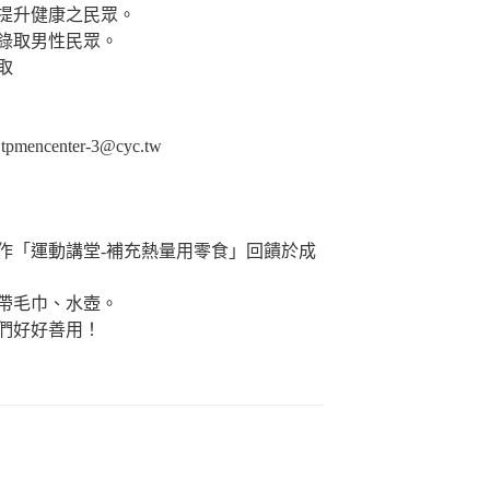
提升健康之民眾。
錄取男性民眾。
取
encenter-3@cyc.tw
作「運動講堂-補充熱量用零食」回饋於成
帶毛巾、水壺。
們好好善用！