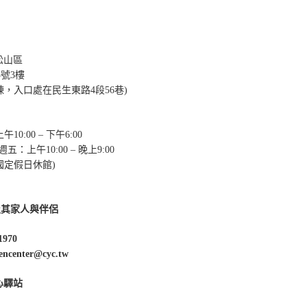
市松山區
5號3樓
棟，入口處在民生東路4段56巷)
10:00 – 下午6:00
週五：上午10:00 – 晚上9:00
國定假日休館)
及其家人與伴侶
1970
enter@cyc.tw
心驛站