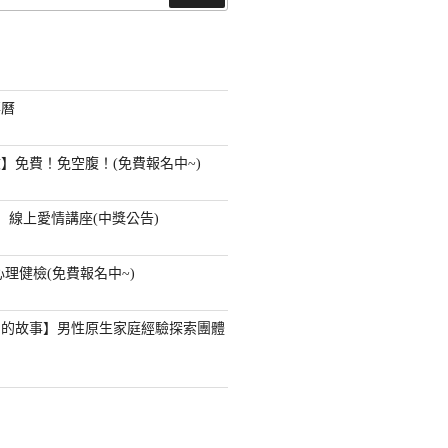
尋
事曆
】免費！免空腹！(免費報名中~)
】線上愛情講座(中獎公告)
心理健檢(免費報名中~)
」的故事】男性原生家庭經驗探索團體
？