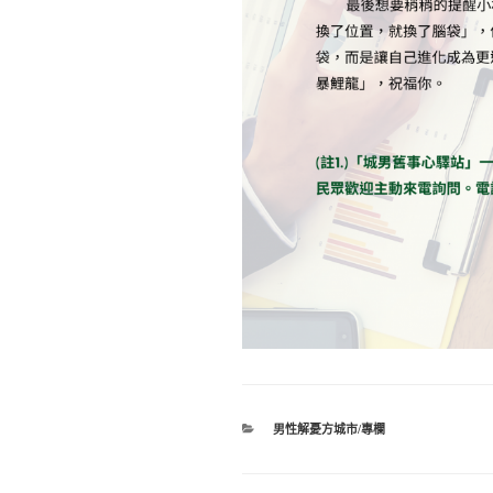
分
男性解憂方城市/專欄
類