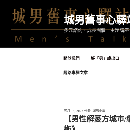
跳
至
城男舊事心驛
主
要
多元諮詢．成長團體．主題講座
內
容
關於我們
好「男」說出口
網路專欄文章
發
五月 13, 2022
作者:
城男小編
佈
【男性解憂方城市/
於
術》