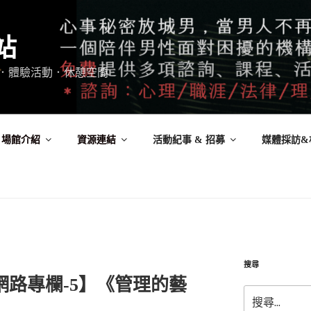
站
．體驗活動．休憩空間
場館介紹
資源連結
活動紀事 & 招募
媒體採訪&
搜尋
網路專欄-5】《管理的藝
搜
尋: