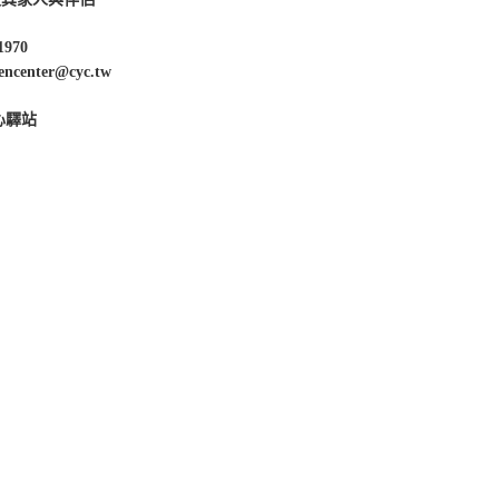
1970
enter@cyc.tw
心驛站