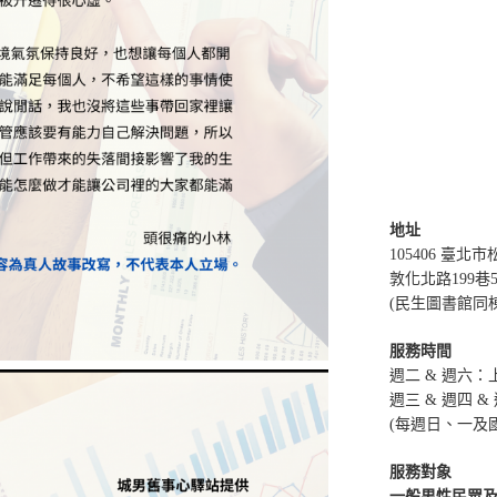
地址
105406 臺北
敦化北路199巷
(民生圖書館同
服務時間
週二 & 週六：上午
週三 & 週四 & 
(每週日、一及
服務對象
一般男性民眾