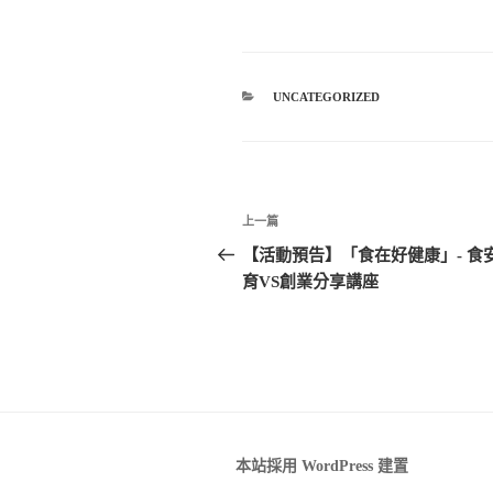
分
UNCATEGORIZED
類
文
上一篇
上
章
一
【活動預告】「食在好健康」- 食
篇
育VS創業分享講座
導
文
覽
章
本站採用 WordPress 建置