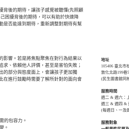
擾背後的期待，讓孩子感覺被聽懂(先照顧
自己困擾背後的期待，可以有助於快速降
動是否能達到期待，重新調整對期待有幫
的影響。若是將焦點聚焦在對行為結果以
地址
追求、依賴他人評價，甚至是害怕失敗；
105406 臺北
出的部分與態度面上，會讓孩子更加獨
敦化北路199巷
此在進行鼓勵時需要了解所針對的面向會
(民生圖書館同
服務時間
週二 & 週六：上午
週三 & 週四 & 
(每週日、一及
勵時的阻力:
所需的包容力。
服務對象
改變。
一般男性民眾