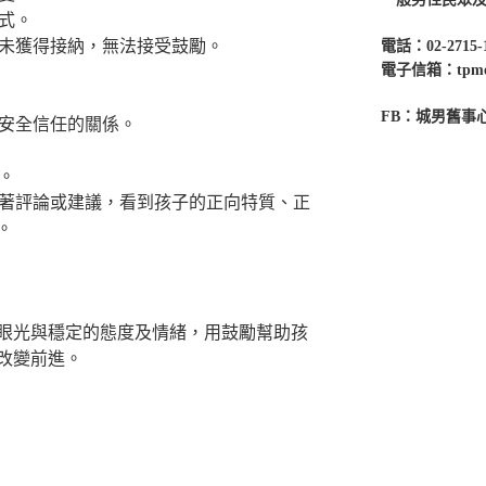
方式。
緒未獲得接納，無法接受鼓勵。
電話：02-2715-
電子信箱：tpmenc
FB：城男舊事
立安全信任的關係。
。
急著評論或建議，看到孩子的正向特質、正
。
眼光與穩定的態度及情緒，用鼓勵幫助孩
改變前進。