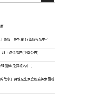
尋
事曆
】免費！免空腹！(免費報名中~)
】線上愛情講座(中獎公告)
心理健檢(免費報名中~)
」的故事】男性原生家庭經驗探索團體
？