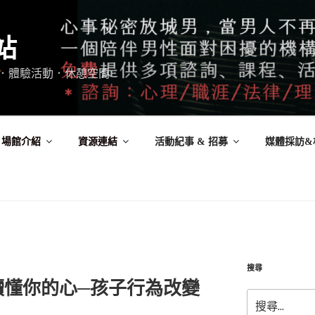
站
．體驗活動．休憩空間
場館介紹
資源連結
活動紀事 & 招募
媒體採訪&
搜尋
讀懂你的心─孩子行為改變
搜
尋: