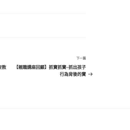
下一篇
下
一
安教
【親職講座回顧】抓寶抓寶~抓出孩子
篇
行為背後的寶
文
章