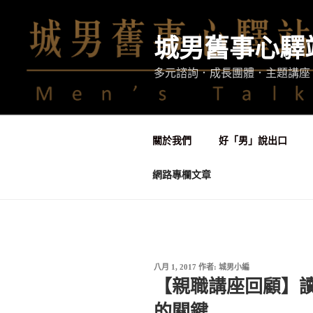
跳
至
城男舊事心驛
主
要
多元諮詢．成長團體．主題講座
內
容
關於我們
好「男」說出口
網路專欄文章
發
八月 1, 2017
作者:
城男小編
佈
【親職講座回顧】
於
的關鍵