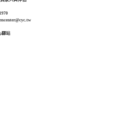
1970
enter@cyc.tw
心驛站